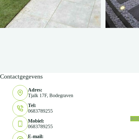
Contactgegevens
Adres:
Tjalk 17F, Bodegraven
Tel:
0683789255
BO
Mobiel:
0683789255
E-mail: