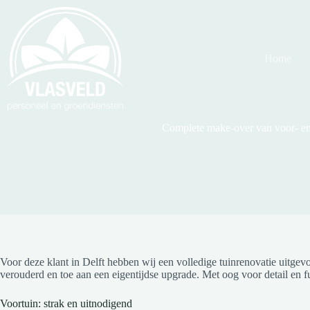
Ga
naar
de
inhoud
Home
Complete make-over van voor- en
Voor deze klant in Delft hebben wij een volledige tuinrenovatie uitgev
verouderd en toe aan een eigentijdse upgrade. Met oog voor detail en fu
Voortuin: strak en uitnodigend