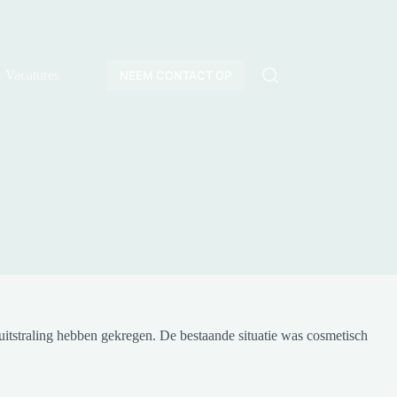
Vacatures
NEEM CONTACT OP
 uitstraling hebben gekregen. De bestaande situatie was cosmetisch