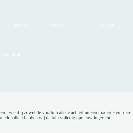
Diensten
Over ons
Projecten
 achtertuin
oerd, waarbij zowel de voortuin als de achtertuin een moderne en frisse
nctionaliteit hebben wij de tuin volledig opnieuw ingericht.