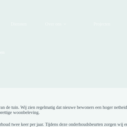
Diensten
Over ons
Projecten
ven
 van de tuin. Wij zien regelmatig dat nieuwe bewoners een hoger neth
prettige woonbeleving.
oud twee keer per jaar. Tijdens deze onderhoudsbeurten zorgen wij ervoo