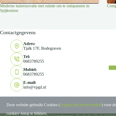
Moderne tuinrenovatie met ruimte om te ontspannen in
Compl
Spijkenisse
Contactgegevens
Adres:
Tjalk 17F, Bodegraven
Tel:
0683789255
BO
Mobiel:
0683789255
E-mail:
info@vpgd.nl
Deze website gebruikt Cookies (
volgens het privacybeleid
) voor d
cookies'-knop te klikken.
©2026 Vlasveld Personeel en Groendiensten | Realisatie
Zin In Webde