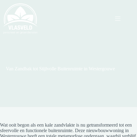
Ga
naar
de
inhoud
Van Zandbak tot Stijlvolle Buitenruimte in Westergouwe
Wat ooit begon als een kale zandvlakte is nu getransformeerd tot een
sfeervolle en functionele buitenruimte. Deze nieuwbouwwoning in
Westergouwe heeft een totale metamorfose ondergaan, waarbij verblijf