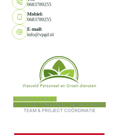
0683789255
Mobiel:
0683789255
E-mail:
info@vpgd.nl
BODEGRAVEN FLEX
VLASVELD TUINAANLEG EN ONDERHOUD
TEAM & PROJECT COÖRDINATIE