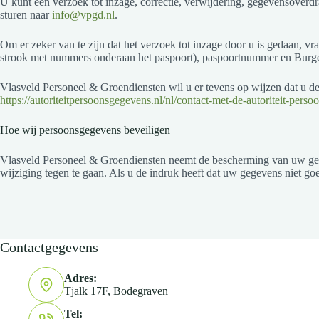
U kunt een verzoek tot inzage, correctie, verwijdering, gegevensove
sturen naar
info@vpgd.nl
.
Om er zeker van te zijn dat het verzoek tot inzage door u is gedaan, 
strook met nummers onderaan het paspoort), paspoortnummer en Burge
Vlasveld Personeel & Groendiensten wil u er tevens op wijzen dat u de 
https://autoriteitpersoonsgegevens.nl/nl/contact-met-de-autoriteit-pers
Hoe wij persoonsgegevens beveiligen
Vlasveld Personeel & Groendiensten neemt de bescherming van uw ge
wijziging tegen te gaan. Als u de indruk heeft dat uw gegevens niet go
Contactgegevens
Adres:
Tjalk 17F, Bodegraven
Tel: