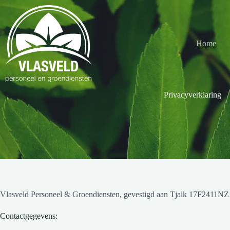
Ga
naar
de
inhoud
Home
Privacyverklaring
Vlasveld Personeel & Groendiensten, gevestigd aan Tjalk 17F2411NZ 
Contactgegevens: